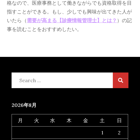
格なので、医療事務として働きながらでも資格取得を目
指すことができる。もし、少しでも興味が出てきた人が
いたら（
需要が高まる【診療情報管理士】とは？
）の記
事を読むことをおすすめしたい。
Search
for:
2026年8月
月
火
水
木
金
土
日
1
2