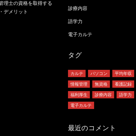
管理士の資格を取得する
診療内容
・デメリット
語学力
電子カルテ
タグ
カルテ
パソコン
平均年収
情報管理
無資格
看護記録
福利厚生
診療内容
語学力
電子カルテ
最近のコメント