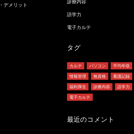
診療内容
・デメリット
語学力
電子カルテ
タグ
カルテ
パソコン
平均年収
情報管理
無資格
看護記録
福利厚生
診療内容
語学力
電子カルテ
最近のコメント